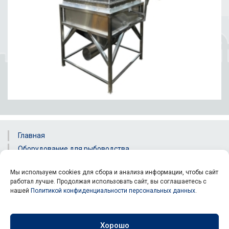
Главная
Оборудование для рыбоводства
Оборудование технологическое
Мы используем cookies для сбора и анализа информации, чтобы сайт
Металлоизделия и металлообработка
работал лучше. Продолжая использовать сайт, вы соглашаетесь с
Контакты
нашей
Политикой конфиденциальности персональных данных
.
© ООО "ГиТ ", 2018 - 2026. Все права защищены. Создано в
Ред
Хорошо
Клик
.